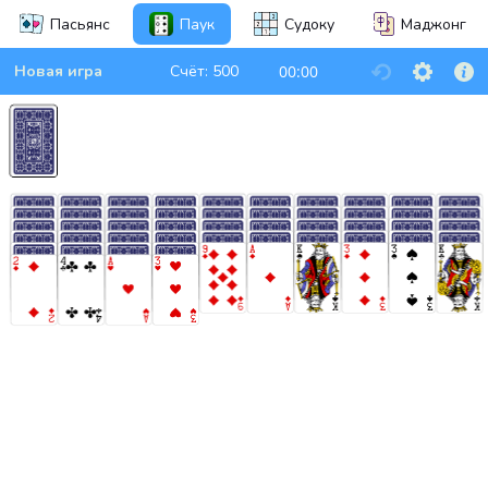
Пасьянс
Паук
Судоку
Маджонг
Новая игра
Счёт:
500
00:00